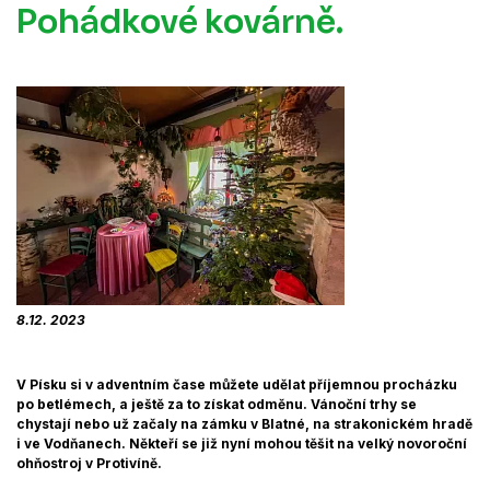
Pohádkové kovárně.
8.12. 2023
V Písku si v adventním čase můžete udělat příjemnou procházku
po betlémech, a ještě za to získat odměnu. Vánoční trhy se
chystají nebo už začaly na zámku v Blatné, na strakonickém hradě
i ve Vodňanech. Někteří se již nyní mohou těšit na velký novoroční
ohňostroj v Protivíně.