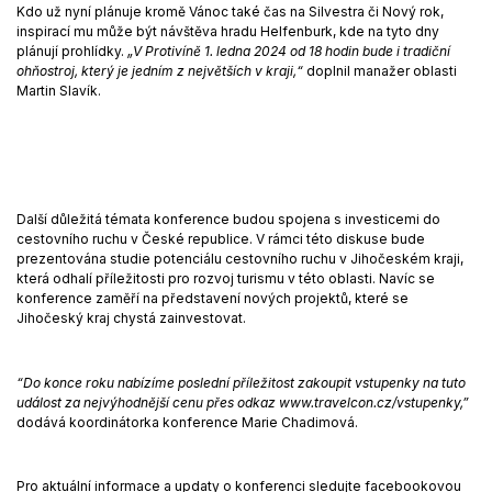
Kdo už nyní plánuje kromě Vánoc také čas na Silvestra či Nový rok,
inspirací mu může být návštěva hradu Helfenburk, kde na tyto dny
plánují prohlídky.
„V Protivíně 1. ledna 2024 od 18 hodin bude i tradiční
ohňostroj, který je jedním z největších v kraji,“
doplnil manažer oblasti
Martin Slavík.
Další důležitá témata konference budou spojena s investicemi do
cestovního ruchu v České republice. V rámci této diskuse bude
prezentována studie potenciálu cestovního ruchu v Jihočeském kraji,
která odhalí příležitosti pro rozvoj turismu v této oblasti. Navíc se
konference zaměří na představení nových projektů, které se
Jihočeský kraj chystá zainvestovat.
“Do konce roku nabízíme poslední příležitost zakoupit vstupenky na tuto
událost za nejvýhodnější cenu přes odkaz www.travelcon.cz/vstupenky,”
dodává koordinátorka konference Marie Chadimová.
Pro aktuální informace a updaty o konferenci sledujte facebookovou