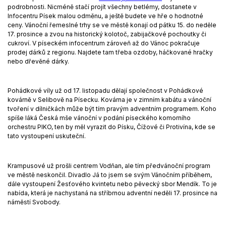
podrobnosti. Nicméně stačí projít všechny betlémy, dostanete v
Infocentru Písek malou odměnu, a ještě budete ve hře o hodnotné
ceny. Vánoční řemeslné trhy se ve městě konají od pátku 15. do neděle
17. prosince a zvou na historický kolotoč, zabijačkové pochoutky či
cukroví. V píseckém infocentrum zároveň až do Vánoc pokračuje
prodej dárků z regionu. Najdete tam třeba ozdoby, háčkované hračky
nebo dřevěné dárky.
Pohádkové víly už od 17. listopadu dělají společnost v Pohádkové
kovárně v Selibově na Písecku. Kovárna je v zimním kabátu a vánoční
tvoření v dílničkách může být tím pravým adventním programem. Koho
spíše láká Česká mše vánoční v podání píseckého komorního
orchestru PIKO, ten by měl vyrazit do Písku, Čížové či Protivína, kde se
tato vystoupení uskuteční.
Krampusové už prošli centrem Vodňan, ale tím předvánoční program
ve městě neskončil. Divadlo Já to jsem se svým Vánočním příběhem,
dále vystoupení Žesťového kvintetu nebo pěvecký sbor Mendík. To je
nabída, která je nachystaná na stříbrnou adventní neděli 17. prosince na
náměstí Svobody.