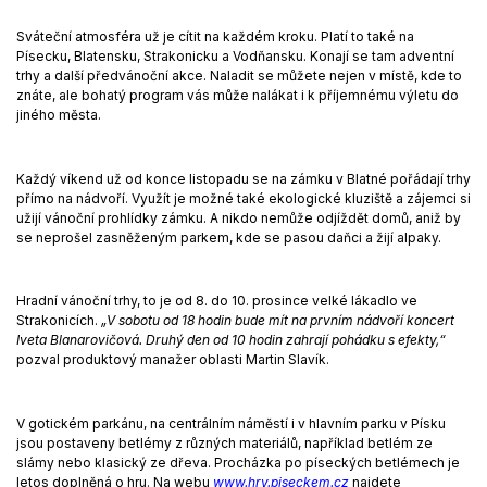
Sváteční atmosféra už je cítit na každém kroku. Platí to také na
Písecku, Blatensku, Strakonicku a Vodňansku. Konají se tam adventní
trhy a další předvánoční akce. Naladit se můžete nejen v místě, kde to
znáte, ale bohatý program vás může nalákat i k příjemnému výletu do
jiného města.
Každý víkend už od konce listopadu se na zámku v Blatné pořádají trhy
přímo na nádvoří. Využít je možné také ekologické kluziště a zájemci si
užijí vánoční prohlídky zámku. A nikdo nemůže odjíždět domů, aniž by
se neprošel zasněženým parkem, kde se pasou daňci a žijí alpaky.
Hradní vánoční trhy, to je od 8. do 10. prosince velké lákadlo ve
Strakonicích.
„V sobotu od 18 hodin bude mít na prvním nádvoří koncert
Iveta Blanarovičová. Druhý den od 10 hodin zahrají pohádku s efekty,“
pozval produktový manažer oblasti Martin Slavík.
V gotickém parkánu, na centrálním náměstí i v hlavním parku v Písku
jsou postaveny betlémy z různých materiálů, například betlém ze
slámy nebo klasický ze dřeva. Procházka po píseckých betlémech je
letos doplněná o hru. Na webu
www.hry.piseckem.cz
najdete