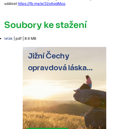
událost
https://fb.me/e/32o6qdMso
.
Soubory ke stažení
leták
| pdf | 8.6 MB
Jižní Čechy
opravdová láska...