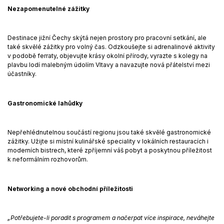
Nezapomenutelné zážitky
Destinace jižní Čechy skýtá nejen prostory pro pracovní setkání, ale
také skvělé zážitky pro volný čas. Odzkoušejte si adrenalinové aktivity
v podobě ferraty, objevujte krásy okolní přírody, vyrazte s kolegy na
plavbu lodí malebným údolím Vltavy a navazujte nová přátelství mezi
účastníky.
Gastronomické lahůdky
Nepřehlédnutelnou součástí regionu jsou také skvělé gastronomické
zážitky. Užijte si místní kulinářské speciality v lokálních restauracích i
moderních bistrech, které zpříjemní váš pobyt a poskytnou příležitost
k neformálním rozhovorům.
Networking a nové obchodní příležitosti
„Potřebujete-li poradit s programem a načerpat více inspirace, neváhejte