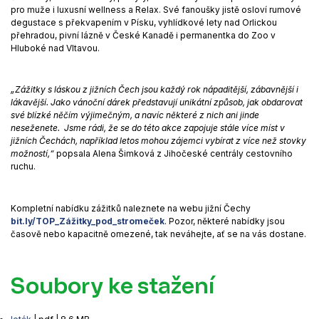
pro muže i luxusní wellness a Relax. Své fanoušky jistě osloví rumové
degustace s překvapením v Písku, vyhlídkové lety nad Orlickou
přehradou, pivní lázně v České Kanadě i permanentka do Zoo v
Hluboké nad Vltavou.
„Zážitky s láskou z jižních Čech jsou každý rok nápaditější, zábavnější i
lákavější. Jako vánoční dárek představují unikátní způsob, jak obdarovat
své blízké něčím výjimečným, a navíc některé z nich ani jinde
neseženete. Jsme rádi, že se do této akce zapojuje stále více míst v
jižních Čechách, například letos mohou zájemci vybírat z více než stovky
možností,“
popsala Alena Šimková z Jihočeské centrály cestovního
ruchu.
Kompletní nabídku zážitků naleznete na webu jižní Čechy
bit.ly/TOP_Zážitky_pod_stromeček
. Pozor, některé nabídky jsou
časově nebo kapacitně omezené, tak neváhejte, ať se na vás dostane.
Soubory ke stažení