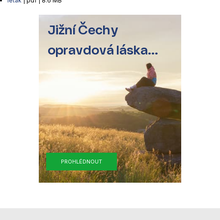
leták
| pdf | 8.6 MB
Jižní Čechy
opravdová láska...
PROHLÉDNOUT