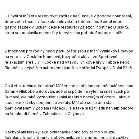
Už nyní si můžete rezervovat zážitek na Šumavě v podobě houbaření,
dobového focení v českokrumlovském fotoateliéru Seidel nebo
gastro zážitek v luxusní české restauraci Zájezdní hostinec U Jiskrů,
která se proslavila nejen díky televiznímu pořadu Souboj na talíři.
Z možností pro rodiny nebo partu přátel jsou k mání vyhlídkové plavby
na vorech v Českém Krumlově, bezpočet aktivit ve Sportovně-
relaxačním areálu v Hluboké nad Vltavou, únikové hry v Táboře nebo
Bloudění v největším habrovém bludišti ve střední Evropě v Dolní Pěně.
Co třeba trochu adrenalinu? Můžete se například proletět balónem nad
Safari v Hluboké u Borovan, udělat si půldenní výlet na sněžnicích po
Šumavě, ale také vyzkoušet skalní lezení s horským vůdcem. Lákavé
jsou také zážitky spojené se zvířaty. Můžete se na den stát
ošetřovatelem v Zoo Na Hrádečku, ale také si užít jízdu na velbloudovi
na Velbloudí farmě v Záhosticích u Chýnova.
Nechybí ani klasiky jako ochutnávka čokolády přímo v Muzeu
čokolády, kreativní kurzy, pobyty, únikové hry nebo speciální zážitky