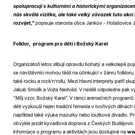
spolupracují s kulturními a historickými organizacem
nás skvělá vizitka, ale také velký závazek tuto akci
rozvíjet,”
popisuje starosta obce Jankov - Holašovice Ja
Folklor, program pro děti i Božský Karel
Organizátoři letos slibují opravdu bohatý a velkolepě p
se návštěvníci mohou těšit na účinkující v žánru folkloru
také rocku a rock’n’rollu. Mezi hlavní interprety patří 
Jakub Smolík a Vojta Nedvěd. V neděli odpoledne pak vy
“Můj vzor, Božský Karel”. V rámci animačních programů
děti vyzkouší nejen tradiční řemesla v tvořivých dílnách 
například také výuka mazurky nebo loutkové divadlo. P
obvykle jezdit kyvadlová doprava z Českých Budějovic d
informace o programu a aktivitách jsou dostupné na
ww