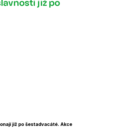
lavností již po
konají již po šestadvacáté. Akce