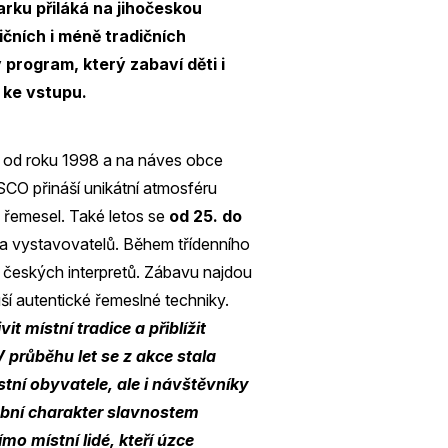
ku přiláká na jihočeskou
ičních i méně tradičních
program, který zabaví děti i
 ke vstupu.
iž od roku 1998 a na náves obce
CO přináší unikátní atmosféru
h řemesel. Také letos se
od 25. do
 a vystavovatelů. Během třídenního
 českých interpretů. Zábavu najdou
ouší autentické řemeslné techniky.
t místní tradice a přiblížit
 průběhu let se z akce stala
stní obyvatele, ale i návštěvníky
sobní charakter slavnostem
ímo místní lidé, kteří úzce