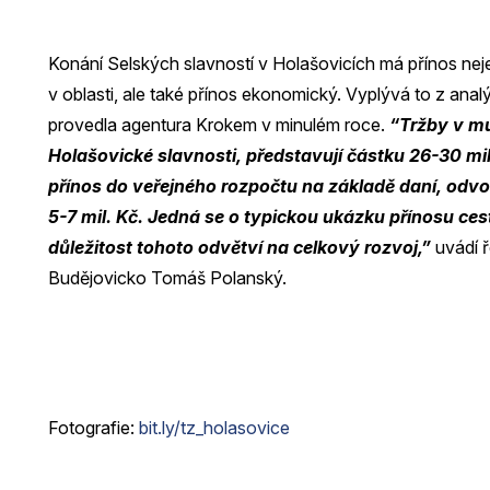
Konání Selských slavností v Holašovicích má přínos neje
v oblasti, ale také přínos ekonomický. Vyplývá to z ana
provedla agentura Krokem v minulém roce.
“Tržby v mul
Holašovické slavnosti, představují částku 26-30 mi
přínos do veřejného rozpočtu na základě daní, odvo
5-7 mil. Kč. Jedná se o typickou ukázku přínosu ces
důležitost tohoto odvětví na celkový rozvoj,”
uvádí ře
Budějovicko Tomáš Polanský.
Fotografie:
bit.ly/tz_holasovice