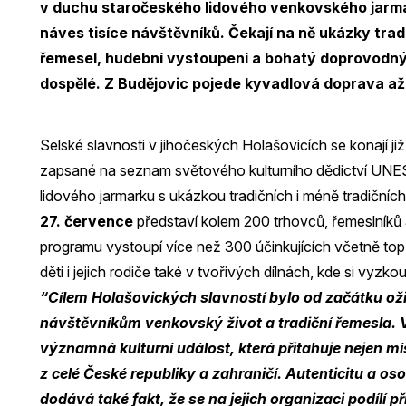
v duchu staročeského lidového venkovského jarmar
náves tisíce návštěvníků. Čekají na ně ukázky trad
řemesel, hudební vystoupení a bohatý doprovodný 
dospělé. Z Budějovic pojede kyvadlová doprava až
Selské slavnosti v jihočeských Holašovicích se konají j
zapsané na seznam světového kulturního dědictví UNES
lidového jarmarku s ukázkou tradičních i méně tradičníc
27. července
představí kolem 200 trhovců, řemeslníků
programu vystoupí více než 300 účinkujících včetně top
děti i jejich rodiče také v tvořivých dílnách, kde si vyzk
“Cílem Holašovických slavností bylo od začátku oživi
návštěvníkům venkovský život a tradiční řemesla. V
významná kulturní událost, která přitahuje nejen mí
z celé České republiky a zahraničí. Autenticitu a o
dodává také fakt, že se na jejich organizaci podílí př