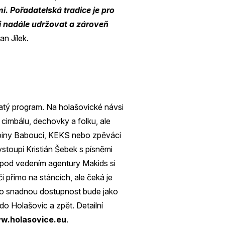
i. Pořadatelská tradice je pro
 i nadále udržovat a zároveň
n Jílek.
ojatý program. Na holašovické návsi
, cimbálu, dechovky a folku, ale
skupiny Babouci, KEKS nebo zpěváci
stoupí Kristián Šebek s písněmi
 pod vedením agentury Makids si
či přímo na stáncích, ale čeká je
ro snadnou dostupnost bude jako
o Holašovic a zpět. Detailní
w.holasovice.eu
.