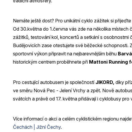
tradiční atmosféry.
Nemáte ještě dost? Pro unikátní cyklo zážitek si přijeďt
Od 30.května do 1.června vás zde na několika místech 
zážitků, testování kol, koncertů a setkání s osobnostmi 
Budějovicích zase otestujete své běžecké schopnosti.
sportovní výkon připravit na nejbarevnějším běhu
Barvá
historickým centrem proběhnete při
Mattoni Running f
Pro cestující autobusem je společností
JIKORD,
díky pří
ve směru Nová Pec - Jelení Vrchy a zpět. Nově autobus j
svátcích a právě od 17. května přidávají i cyklobusy pro 
Více informací o akci a celém cyklistickém regionu naj
Čechách | Jižní Čechy
.