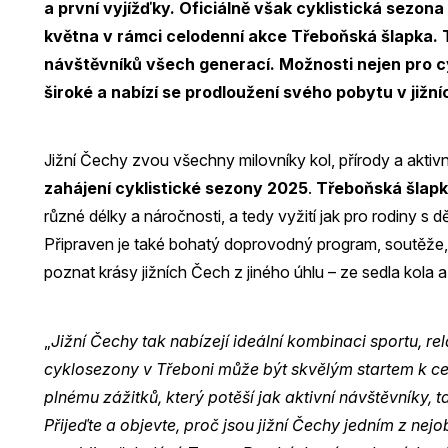
a první vyjížďky. Oficiálně však cyklistická sezona
května v rámci celodenní akce Třeboňská šlapka. 
návštěvníků všech generací. Možnosti nejen pro c
široké a nabízí se prodloužení svého pobytu v jižn
Jižní Čechy zvou všechny milovníky kol, přírody a aktiv
zahájení cyklistické sezony 2025
.
Třeboňská šlap
různé délky a náročnosti, a tedy vyžití jak pro rodiny s 
Připraven je také bohatý doprovodný program, soutěže
poznat krásy jižních Čech z jiného úhlu – ze sedla kola 
„
Jižní Čechy tak nabízejí ideální kombinaci sportu, rel
cyklosezony v Třeboni může být skvělým startem k 
plnému zážitků, který potěší jak aktivní návštěvníky, 
Přijeďte a objevte, proč jsou jižní Čechy jedním z nej