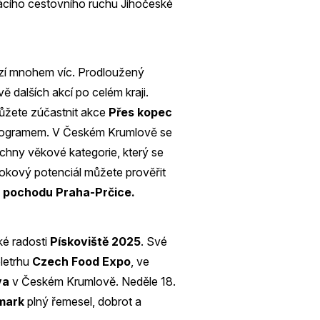
cího cestovního ruchu Jihočeské
ízí mnohem víc. Prodloužený
vě dalších akcí po celém kraji.
můžete zúčastnit akce
Přes kopec
programem. V Českém Krumlově se
hny věkové kategorie, který se
okový potenciál můžete prověřit
m
pochodu Praha-Prčice.
ské radosti
Pískoviště 2025
. Své
letrhu
Czech Food Expo
, ve
va
v Českém Krumlově. Neděle 18.
rmark
plný řemesel, dobrot a