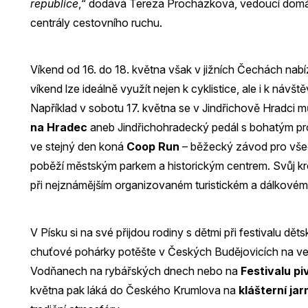
republice
,“ dodává Tereza Procházková, vedoucí domá
centrály cestovního ruchu.
Víkend od 16. do 18. května však v jižních Čechách nab
víkend lze ideálně využít nejen k cyklistice, ale i k návště
Například v sobotu 17. května se v Jindřichově Hradci 
na Hradec
aneb Jindřichohradecký pedál s bohatým 
ve stejný den koná
Coop Run
– běžecký závod pro všec
poběží městským parkem a historickým centrem. Svůj kr
při nejznámějším organizovaném turistickém a dálkové
V Písku si na své přijdou rodiny s dětmi při festivalu dět
chuťové pohárky potěšte v Českých Budějovicích na ve
Vodňanech na rybářských dnech nebo na
Festivalu pi
května pak láká do Českého Krumlova na
klášterní ja