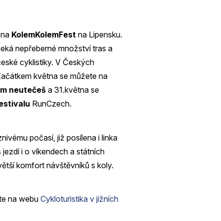
e na
KolemKolemFest
na Lipensku.
čeká nepřeberné množství tras a
české cyklistiky. V Českých
 Začátkem května se můžete na
m neutečeš
a 31.května se
estivalu
RunCzech.
znivému počasí, již posílena i linka
ezdí i o víkendech a státních
větší komfort návštěvníků s koly.
dete na webu
Cykloturistika v jižních