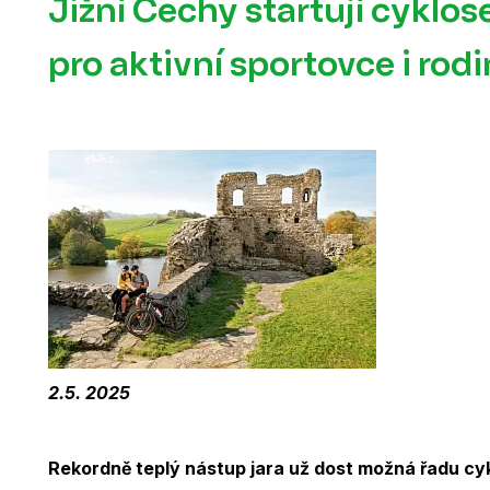
Jižní Čechy startují cyklos
pro aktivní sportovce i rod
2.5. 2025
Rekordně teplý nástup jara už dost možná řadu cykl