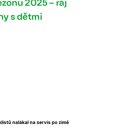
ezonu 2025 – ráj
iny s dětmi
istů nalákal na servis po zimě