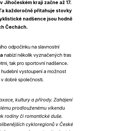
 v Jihočeském kraji začne až 17.
Ta každoročně přitahuje stovky
yklistické nadšence jsou hodně
ích Čechách.
ního odpočinku na slavnostní
ka
nabízí několik vyznačených tras
dětmi, tak pro sportovní nadšence.
, hudební vystoupení a možnost
a v dobré společnosti.
axace, kultury a přírody. Zahájení
celému prodlouženému víkendu
tak rodiny či romantické duše.
oblíbenějších cykloregionů v České